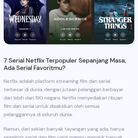
7 Serial Netflix Terpopuler Sepanjang Masa,
Ada Serial Favoritmu?
Netflix adalah platform streaming film dan serial
terbesar di dunia, dengan jutaan pelanggan berbayar
dari lebih dari 190 negara. Netflix menyediakan ribuan
film dan serial untuk disaksikan oleh semua
pelanggannya di seluruh dunia.
Namun, dari sekian banyak tayangan yang ada, hanya
segelintir serial dan film yang mampu menarik banyak