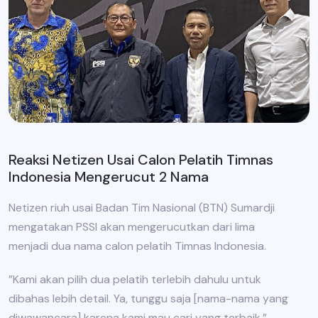
Reaksi Netizen Usai Calon Pelatih Timnas
Indonesia Mengerucut 2 Nama
Netizen riuh usai Badan Tim Nasional (BTN) Sumardji
mengatakan PSSI akan mengerucutkan dari lima
menjadi dua nama calon pelatih Timnas Indonesia.
”Kami akan pilih dua pelatih terlebih dahulu untuk
dibahas lebih detail. Ya, tunggu saja [nama-nama yang
diwawancara] karena kami mau cari yang terbaik,”